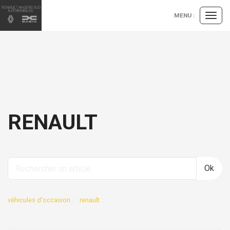
Panneau de gestion des cookies
MENU :
Ouvrir
le
menu
RENAULT
Ok
véhicules d'occasion
renault