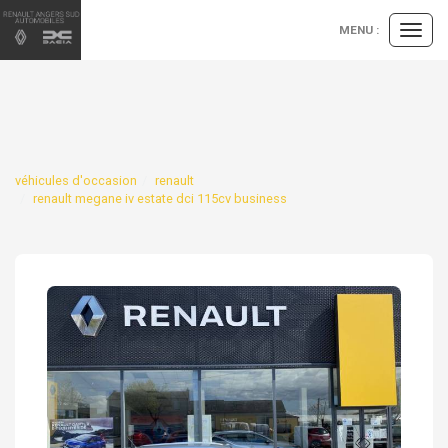
Panneau de gestion des cookies
MENU :
Ouvrir
le
menu
véhicules d'occasion
renault
renault megane iv estate dci 115cv business