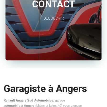
CONTACT
DÉCOUVRIR
Garagiste à Angers
Renault Angers Sud Automobiles
,
garage
automobile
à
Angers
(Maine et Loire, 49) vous propose