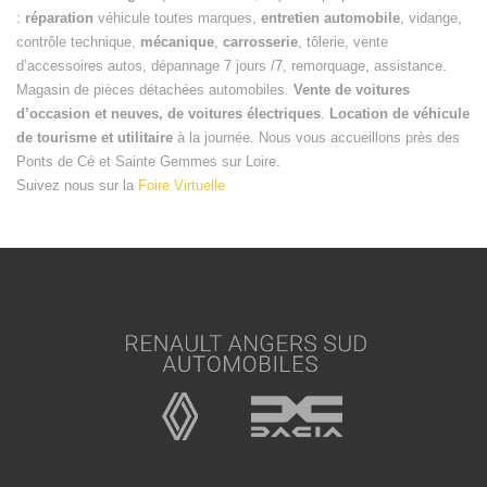
:
réparation
véhicule toutes marques,
entretien automobile
, vidange,
contrôle technique,
mécanique
,
carrosserie
, tôlerie, vente
d’accessoires autos, dépannage 7 jours /7, remorquage, assistance.
Magasin de pièces détachées automobiles.
Vente de voitures
d’occasion et neuves, de voitures électriques
.
Location de véhicule
de tourisme et utilitaire
à la journée. Nous vous accueillons près des
Ponts de Cé et Sainte Gemmes sur Loire.
Suivez nous sur la
Foire Virtuelle