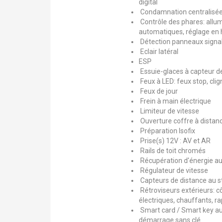
digital
Condamnation centralisée
Contrôle des phares: allu
automatiques, réglage en
Détection panneaux signal
Eclair latéral
ESP
Essuie-glaces à capteur de
Feux à LED: feux stop, clig
Feux de jour
Frein à main électrique
Limiteur de vitesse
Ouverture coffre à dista
Préparation Isofix
Prise(s) 12V : AV et AR
Rails de toit chromés
Récupération d'énergie au
Régulateur de vitesse
Capteurs de distance au s
Rétroviseurs extérieurs: c
électriques, chauffants, ra
Smart card / Smart key au
démarrage sans clé