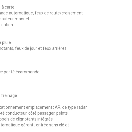
 à carte
mage automatique, feux de route/croisement
 hauteur manuel
isation
 pluie
notants, feux de jour et feux arrières
nce par télécommande
 freinage
tationnement emplacement : AR, de type radar
ôté conducteur, côté passager, peints,
ppels de clignotants intégrés
tomatique gérant : entrée sans clé et