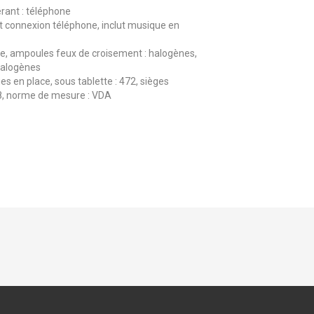
ant : téléphone
t connexion téléphone, inclut musique en
, ampoules feux de croisement : halogènes,
halogènes
es en place, sous tablette : 472, sièges
478, norme de mesure : VDA