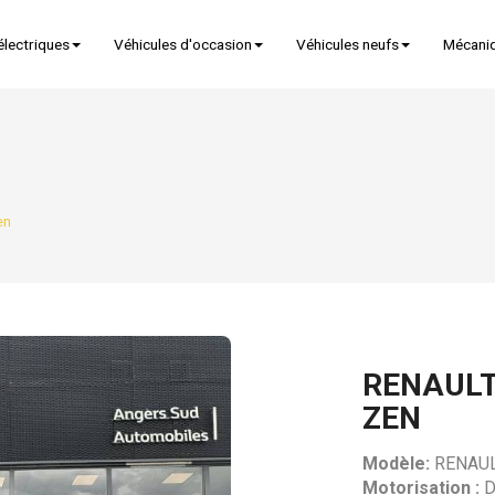
électriques
Véhicules d'occasion
Véhicules neufs
Mécani
en
RENAULT
ZEN
Modèle:
RENAUL
Motorisation :
D