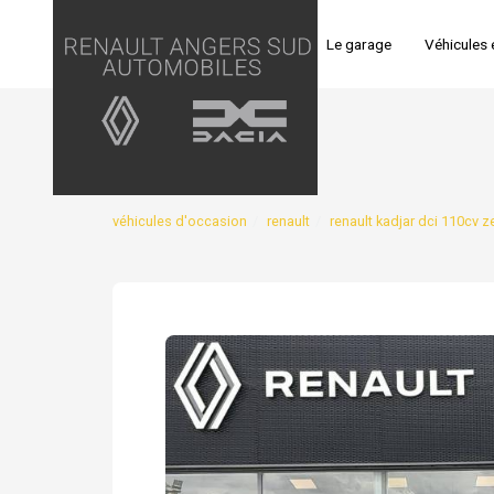
Panneau de gestion des cookies
Accueil
Le garage
Véhicules 
véhicules d'occasion
renault
renault kadjar dci 110cv z