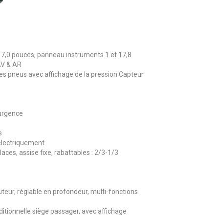
 7,0 pouces, panneau instruments 1 et 17,8
AV & AR
es pneus avec affichage de la pression Capteur
urgence
s
électriquement
aces, assise fixe, rabattables : 2/3-1/3
uteur, réglable en profondeur, multi-fonctions
tionnelle siège passager, avec affichage