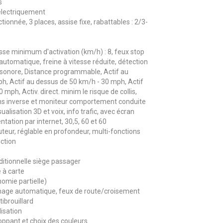
s
électriquement
ionnée, 3 places, assise fixe, rabattables : 2/3-
esse minimum d'activation (km/h) : 8, feux stop
automatique, freine à vitesse réduite, détection
te sonore, Distance programmable, Actif au
, Actif au dessus de 50 km/h - 30 mph, Actif
mph, Activ. direct. minim le risque de collis,
 sens inverse et moniteur comportement conduite
alisation 3D et voix, info trafic, avec écran
ntation par internet, 30,5, 60 et 60
uteur, réglable en profondeur, multi-fonctions
ction
tionnelle siège passager
 à carte
mie partielle)
mage automatique, feux de route/croisement
ibrouillard
isation
ppant et choix des couleurs