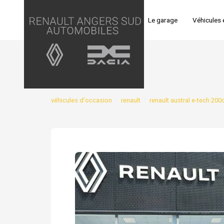
Panneau de gestion des cookies
Accueil
Le garage
Véhicules 
véhicules d'occasion
renault
renault austral e-tech 200