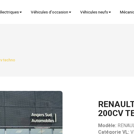
électriques
Véhicules d'occasion
Véhicules neufs
Mécani
cv techno
RENAULT
200CV T
Modèle:
RENAUL
Catégorie VL:
V