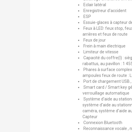
Eclair latéral
Enregistreur d'accident
ESP
Essuie-glaces à capteur de
Feux à LED: feux stop, feux
arrières et feux de route
Feux de jour
Frein à main électrique
Limiteur de vitesse
Capacité du coffre(l) : sièg
rabattus, au pavillon : 1 4
Phares à surface complexe
ampoules feux de route : 
Port de chargement USB , p
Smart card / Smart key gér
verrouillage automatique
Système d'aide au station
système d'aide au station
caméra, système d'aide au
Capteur
Connexion Bluetooth
Reconnaissance vocale , 