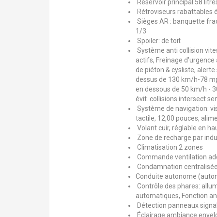
Réservoir principal 58 litre
Rétroviseurs rabattables 
Sièges AR : banquette fract
1/3
Spoiler: de toit
Système anti collision vit
actifs, Freinage d'urgence 
de piéton & cysliste, aler
dessus de 130 km/h-78 mph
en dessous de 50 km/h - 30 
évit. collisions intersect
Système de navigation: visu
tactile, 12,00 pouces, alime
Volant cuir, réglable en ha
Zone de recharge par indu
Climatisation 2 zones
Commande ventilation addi
Condamnation centralisée
Conduite autonome (autono
Contrôle des phares: allu
automatiques, Fonction ant
Détection panneaux signal
Éclairage ambiance envelo