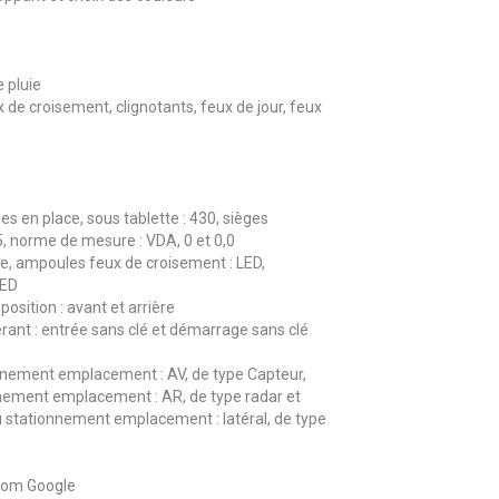
 pluie
 de croisement, clignotants, feux de jour, feux
es en place, sous tablette : 430, sièges
55, norme de mesure : VDA, 0 et 0,0
, ampoules feux de croisement : LED,
LED
osition : avant et arrière
ant : entrée sans clé et démarrage sans clé
nement emplacement : AV, de type Capteur,
nement emplacement : AR, de type radar et
 stationnement emplacement : latéral, de type
nom Google