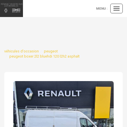
Panneau de gestion des cookies
MENU :
Ouvrir
le
menu
véhicules d'occasion
peugeot
peugeot boxer 2l2 bluehdi 120 l2h2 asphalt