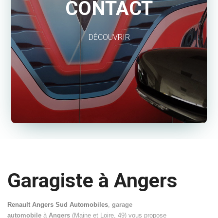
CONTACT
DÉCOUVRIR
Garagiste à Angers
Renault Angers Sud Automobiles
,
garage
automobile
à
Angers
(Maine et Loire, 49) vous propose