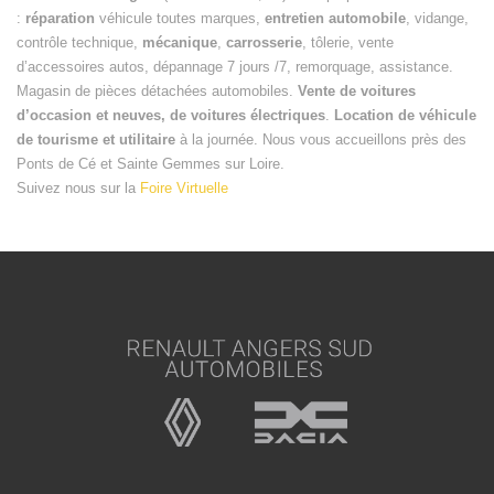
:
réparation
véhicule toutes marques,
entretien automobile
, vidange,
contrôle technique,
mécanique
,
carrosserie
, tôlerie, vente
d’accessoires autos, dépannage 7 jours /7, remorquage, assistance.
Magasin de pièces détachées automobiles.
Vente de voitures
d’occasion et neuves, de voitures électriques
.
Location de véhicule
de tourisme et utilitaire
à la journée. Nous vous accueillons près des
Ponts de Cé et Sainte Gemmes sur Loire.
Suivez nous sur la
Foire Virtuelle