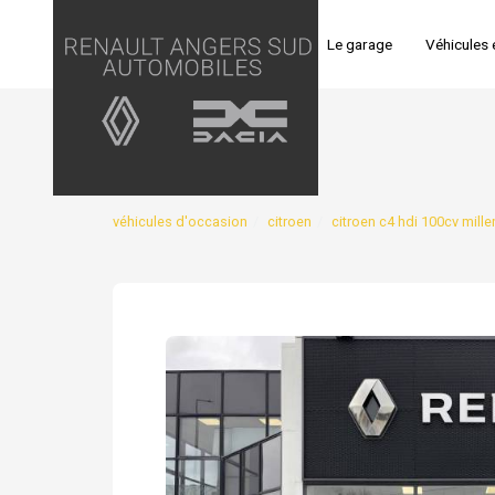
Panneau de gestion des cookies
Accueil
Le garage
Véhicules 
véhicules d'occasion
citroen
citroen c4 hdi 100cv mill