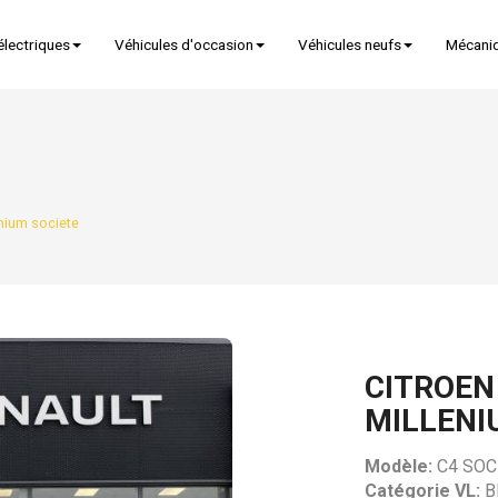
électriques
Véhicules d'occasion
Véhicules neufs
Mécani
enium societe
CITROEN
MILLENI
Modèle:
C4 SOC
Catégorie VL:
B