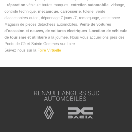
:
réparation
véhicule toutes marques,
entretien automobile
, vidange,
contrôle technique,
mécanique
,
carrosserie
, tôlerie, vente
d’accessoires autos, dépannage 7 jours /7, remorquage, assistance.
Magasin de pièces détachées automobiles.
Vente de voitures
d’occasion et neuves, de voitures électriques
.
Location de véhicule
de tourisme et utilitaire
à la journée. Nous vous accueillons près des
Ponts de Cé et Sainte Gemmes sur Loire.
Suivez nous sur la
Foire Virtuelle