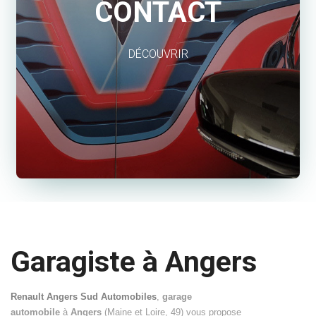
CONTACT
DÉCOUVRIR
Garagiste à Angers
Renault Angers Sud Automobiles
,
garage
automobile
à
Angers
(Maine et Loire, 49) vous propose